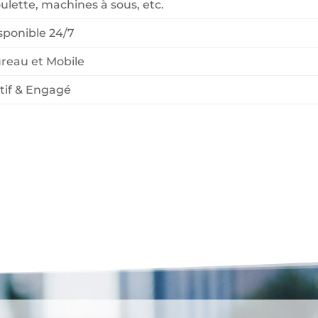
ulette, machines à sous, etc.
sponible 24/7
reau et Mobile
tif & Engagé