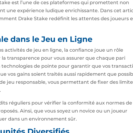
take est l’une de ces plateformes qui promettent non
nt une expérience ludique enrichissante. Dans cet artic
mment Drake Stake redéfinit les attentes des joueurs 
le dans le Jeu en Ligne
 activités de jeu en ligne, la confiance joue un rôle
ur la transparence pour vous assurer que chaque pari
des technologies de pointe pour garantir que vos transact
que vos gains soient traités aussi rapidement que possib
e jeu responsable, vous permettant de fixer des limit
.
its réguliers pour vérifier la conformité aux normes de
proposés. Ainsi, que vous soyez un novice ou un joueur
ouer dans un environnement sûr.
unités Diversifiés