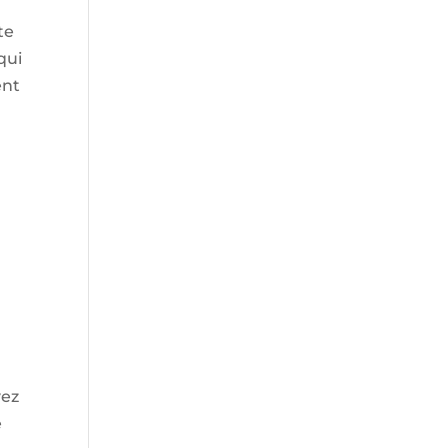
te
qui
ent
yez
e