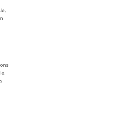
le,
en
ions
le.
es