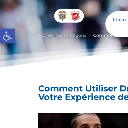
Inicio
Abrir barra de herramientas
Home
Sin categoría
Comment Utilise
9
9
Comment Utiliser D
Votre Expérience de