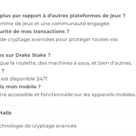
plus par rapport à d’autres plateformes de jeux ?
 gamme de jeux et une communauté engagée.
urité de mes transactions ?
s de cryptage avancées pour protéger toutes vos
es sur Drake Stake ?
que la roulette, des machines à sous, et bien d’autres.
 ?
 est disponible 24/7.
uis mon mobile ?
re accessible et fonctionnelle sur les appareils mobiles
tails
chnologie de cryptage avancée