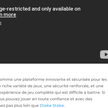
comme une plateforme innovante et sécurisée pour les
 riche variété de jeux, une sécurité renforcée, et une
érience de jeu complète qui est difficile à battre. Si
us pouvez jouer en toute confiance et avec des
ez pas plus loin que
Drake Stake
.