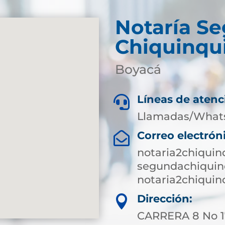
Notaría S
Chiquinqu
Boyacá
Líneas de atenc

Llamadas/What
Correo electrón

notaria2chiqui
segundachiquin
notaria2chiqui
Dirección:

CARRERA 8 No 1