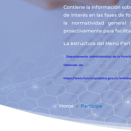
Contiene la información sobr
de interés en las fases de f
la normatividad general 
proactivamente para facilitar
La estructura del Menú Parti
*
Departamento Administrativo de la Función
Obtenido de:
https://www.funcionpublica.gov.co/web/eva/
Home
Participa
9