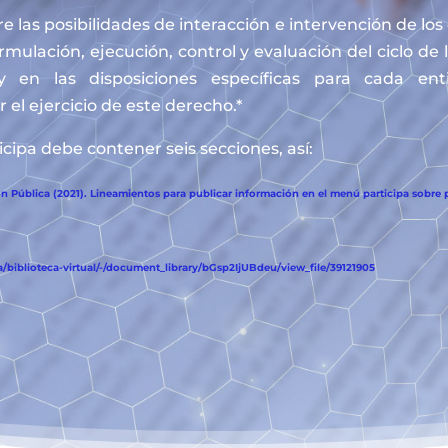
e las posibilidades de interacción e intervención de lo
ormulación, ejecución, control y evaluación del ciclo de 
y en las disposiciones específicas para cada en
 el ejercicio de este derecho.*
cipa debe contener seis secciones, así:
 Pública (2021). Lineamientos para publicar información en el menú participa sobre p
biblioteca-virtual/-/document_library/bGsp2IjUBdeu/view_file/39121905