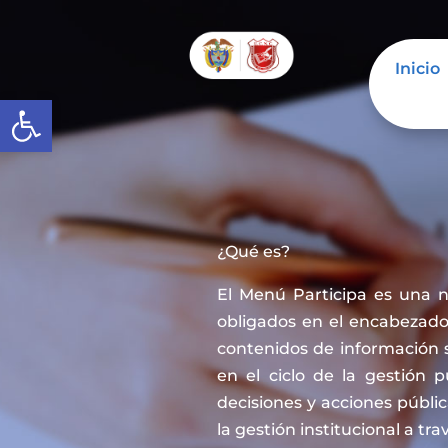
Inicio
Abrir barra de herramientas
¿Qué es?
El Menú Participa es una 
obligados en el encabezado 
contenidos de información 
en el ciclo de la gestión 
decisiones y acciones públi
la gestión institucional a tra