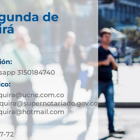
egunda de
irá
ión:
sapp 3150184740
ico:
nquira@ucnc.com.co
quira@supernotariado.gov.co
nquira@hotmail.com
7-72