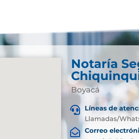
Notaría S
Chiquinqu
Boyacá
Líneas de atenc

Llamadas/What
Correo electrón
