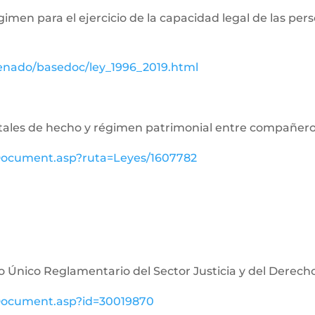
égimen para el ejercicio de la capacidad legal de las p
senado/basedoc/ley_1996_2019.html
aritales de hecho y régimen patrimonial entre compañe
ewDocument.asp?ruta=Leyes/1607782
o Único Reglamentario del Sector Justicia y del Derech
ewDocument.asp?id=30019870