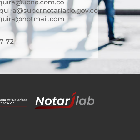
nquira@ucnc.com.co
quira@supernotariado.gov.co
nquira@hotmail.com
7-72