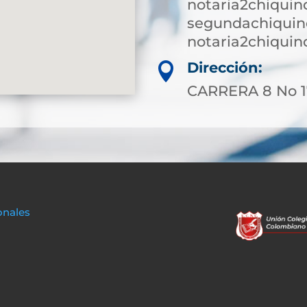
notaria2chiqui
segundachiquin
notaria2chiqui
Dirección:

CARRERA 8 No 1
onales