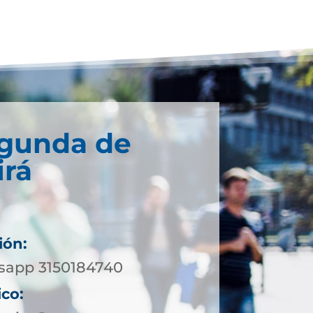
egunda de
irá
ión:
sapp 3150184740
ico: