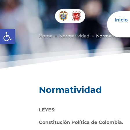
Inicio
Abrir barra de herramientas
Home
Normatividad
Normatividad
9
9
Normatividad
LEYES:
Constitución Política de Colombia.