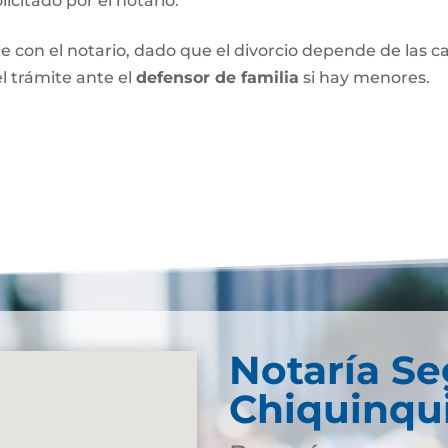
olicitado por el notario.
e con el notario, dado que el divorcio depende de las car
l trámite ante el
defensor de familia
si hay menores.
Notaría S
Chiquinqu