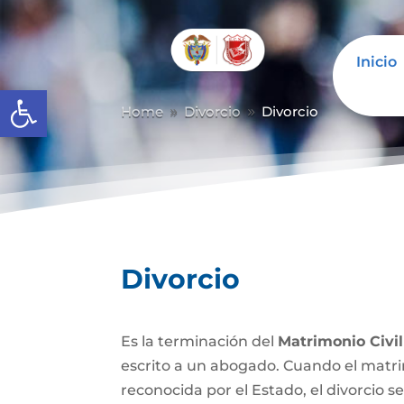
Inicio
Abrir barra de herramientas
Home
Divorcio
Divorcio
9
9
Divorcio
Es la terminación del
Matrimonio Civil
escrito a un abogado. Cuando el matrim
reconocida por el Estado, el divorcio se