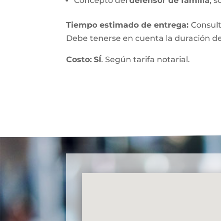
Concepto del
defensor de familia
, s
Tiempo estimado de entrega
:
Consult
Debe tenerse en cuenta la duración de
Costo:
SÍ
. Según tarifa notarial.