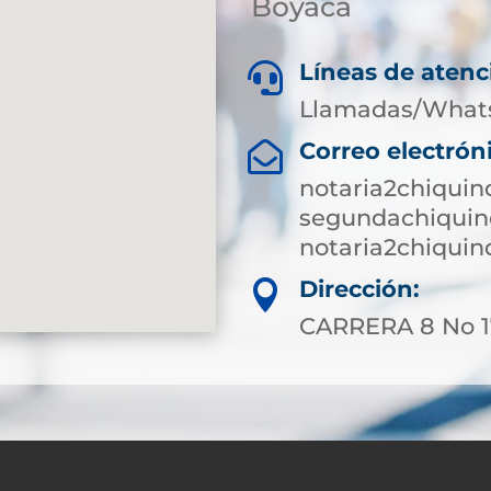
Boyacá
Líneas de atenc

Llamadas/What
Correo electrón

notaria2chiqui
segundachiquin
notaria2chiqui
Dirección:

CARRERA 8 No 1