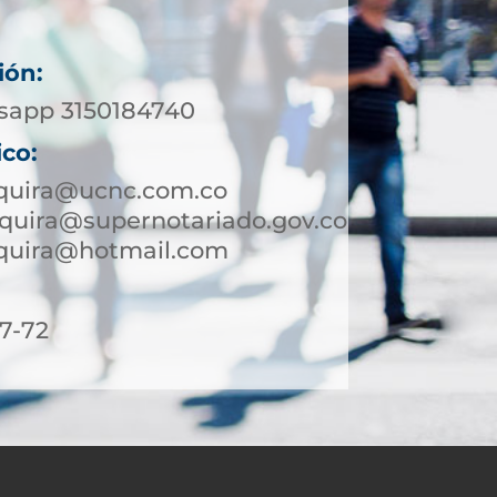
ión:
sapp 3150184740
ico:
nquira@ucnc.com.co
quira@supernotariado.gov.co
nquira@hotmail.com
7-72