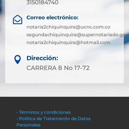
3150184740
Correo electrónico:

notaria2chiquinquira@ucnc.com.co
segundachiquinquira@supernotariado.gov
notaria2chiquinquira@hotmail.com
Dirección:

CARRERA 8 No 17-72
• Términos y condiciones
• Política de Tratamiento de Datos
Personales