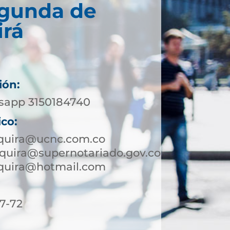
egunda de
irá
ión:
sapp 3150184740
ico:
nquira@ucnc.com.co
quira@supernotariado.gov.co
nquira@hotmail.com
7-72