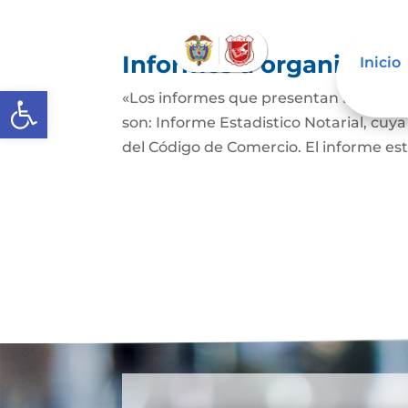
Informes a organismos 
Inicio
Abrir barra de herramientas
«Los informes que presentan los Señor
son: Informe Estadistico Notarial, cuya
del Código de Comercio. El informe es