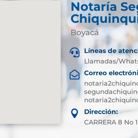
Notaría S
Chiquinqu
Boyacá
Líneas de atenc

Llamadas/What
Correo electrón

notaria2chiqui
segundachiquin
notaria2chiqui
Dirección:

CARRERA 8 No 1