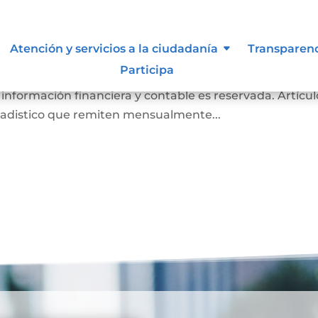
de inspección, vigilancia y contr
Atención y servicios a la ciudadanía
Transparen
Participa
es Notarios a la Superintendencia de Notariado y Regi
 información financiera y contable es reservada. Artícul
tadistico que remiten mensualmente...