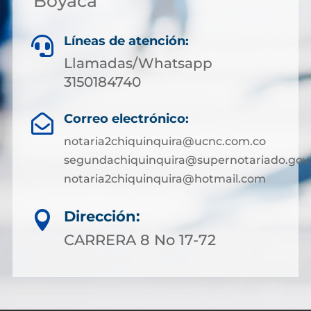
Boyacá
Líneas de atención:

Llamadas/Whatsapp
3150184740
Correo electrónico:

notaria2chiquinquira@ucnc.com.co
segundachiquinquira@supernotariado.gov
notaria2chiquinquira@hotmail.com
Dirección:

CARRERA 8 No 17-72