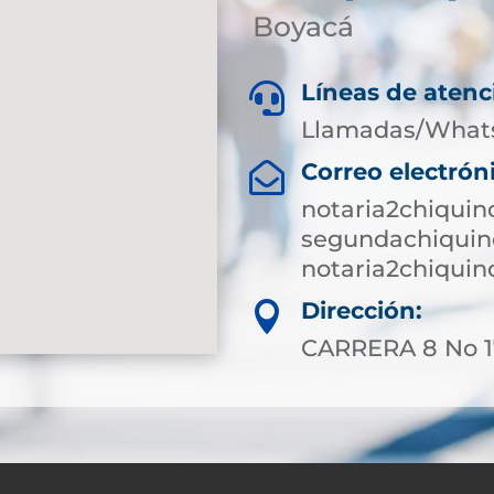
Boyacá
Líneas de atenc

Llamadas/What
Correo electrón

notaria2chiqui
segundachiquin
notaria2chiqui
Dirección:

CARRERA 8 No 1