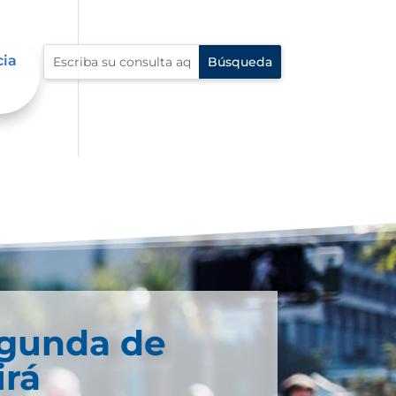
cia
egunda de
irá