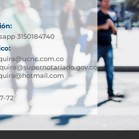
ión:
sapp 3150184740
ico:
nquira@ucnc.com.co
quira@supernotariado.gov.co
nquira@hotmail.com
7-72