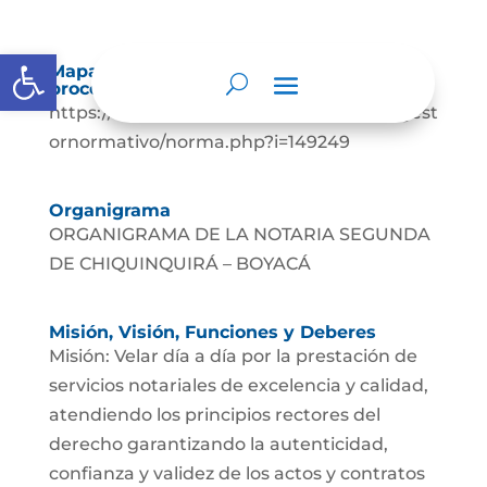
Abrir barra de herramientas
Mapas y cartas descriptivas de los
procesos
https://www.funcionpublica.gov.co/eva/gest
ornormativo/norma.php?i=149249
Organigrama
ORGANIGRAMA DE LA NOTARIA SEGUNDA
DE CHIQUINQUIRÁ – BOYACÁ
Misión, Visión, Funciones y Deberes
Misión: Velar día a día por la prestación de
servicios notariales de excelencia y calidad,
atendiendo los principios rectores del
derecho garantizando la autenticidad,
confianza y validez de los actos y contratos