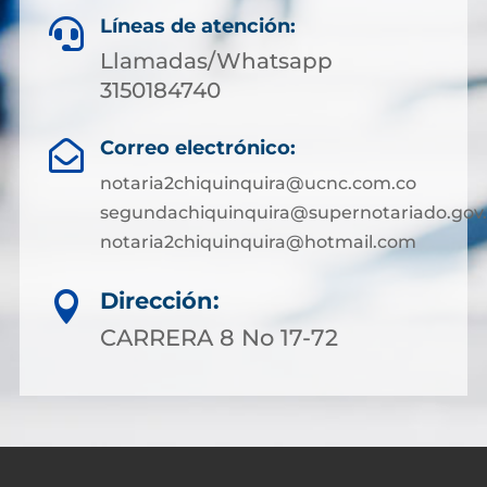
Líneas de atención:

Llamadas/Whatsapp
3150184740
Correo electrónico:

notaria2chiquinquira@ucnc.com.co
segundachiquinquira@supernotariado.gov
notaria2chiquinquira@hotmail.com
Dirección:

CARRERA 8 No 17-72