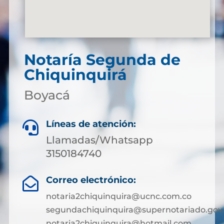
Notaría Segunda de
Chiquinquirá
Boyacá
Líneas de atención:

Llamadas/Whatsapp
3150184740
Correo electrónico:

notaria2chiquinquira@ucnc.com.co
segundachiquinquira@supernotariado.gov
notaria2chiquinquira@hotmail.com