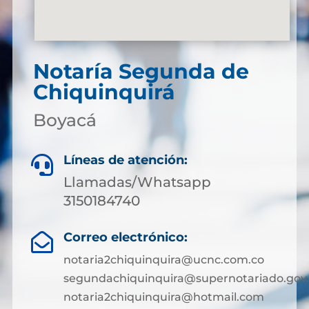
Notaría Segunda de
Chiquinquirá
Boyacá
Líneas de atención:

Llamadas/Whatsapp
3150184740
Correo electrónico:

notaria2chiquinquira@ucnc.com.co
segundachiquinquira@supernotariado.gov
notaria2chiquinquira@hotmail.com